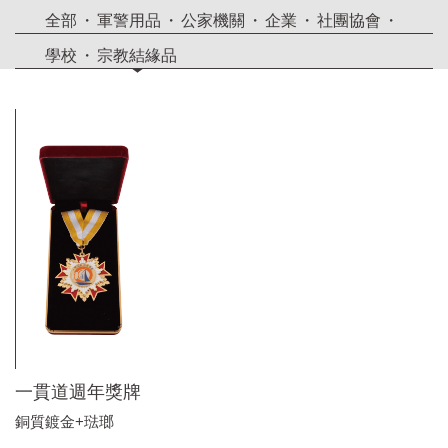
全部
軍警用品
公家機關
企業
社團協會
學校
宗教結緣品
一貫道週年獎牌
銅質鍍金+琺瑯