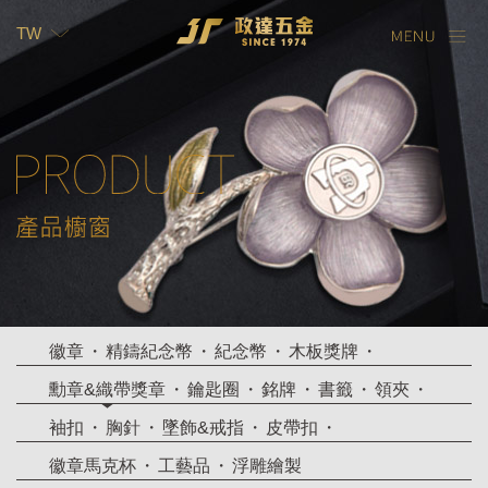
TW
TW
EN
徽章
精鑄紀念幣
紀念幣
木板獎牌
勳章&織帶獎章
鑰匙圈
銘牌
書籤
領夾
袖扣
胸針
墜飾&戒指
皮帶扣
徽章馬克杯
工藝品
浮雕繪製