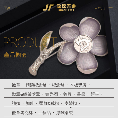
TW
TW
EN
徽章
精鑄紀念幣
紀念幣
木板獎牌
勳章&織帶獎章
鑰匙圈
銘牌
書籤
領夾
袖扣
胸針
墜飾&戒指
皮帶扣
徽章馬克杯
工藝品
浮雕繪製