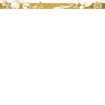
政達五金企業有限公司
JEN TA BADGE WORKS CO., LTD
地址：
新北市中和區中山路二段568巷8號
聯絡人：
王宜茹
電話：
02-22259790
傳真：
02-22222726
信箱：
jt63@ms23.hinet.net
關於我們