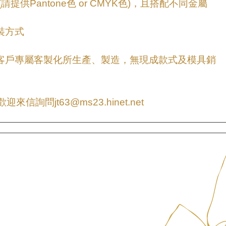
(請提供Pantone色 or CMYK色)，且搭配不同金屬
裝方式
為客戶專屬客製化所生產、製造，無現成款式及模具銷
信詢問jt63@ms23.hinet.net