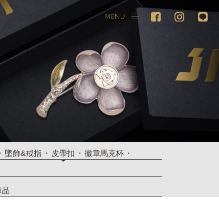
墜飾&戒指
皮帶扣
徽章馬克杯
緣品