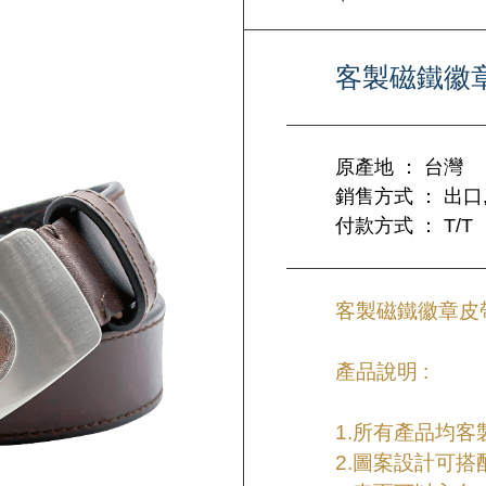
客製磁鐵徽
原產地 ： 台灣
銷售方式 ： 出口,
付款方式 ： T/T
客製磁鐵徽章皮帶
產品說明 :
1.所有產品均
2.圖案設計可搭