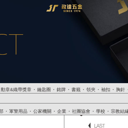
勳章&織帶獎章
鑰匙圈
銘牌
書籤
領夾
袖扣
胸針
部
軍警用品
公家機關
企業
社團協會
學校
宗教結