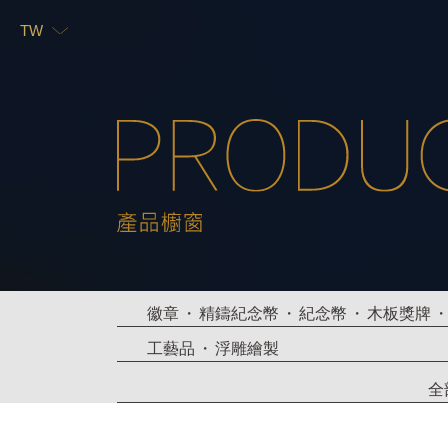
TW
TW
EN
徽章
精鑄紀念幣
紀念幣
木板獎牌
工藝品
浮雕繪製
全