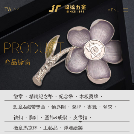
TW
TW
EN
徽章
精鑄紀念幣
紀念幣
木板獎牌
勳章&織帶獎章
鑰匙圈
銘牌
書籤
領夾
袖扣
胸針
墜飾&戒指
皮帶扣
徽章馬克杯
工藝品
浮雕繪製