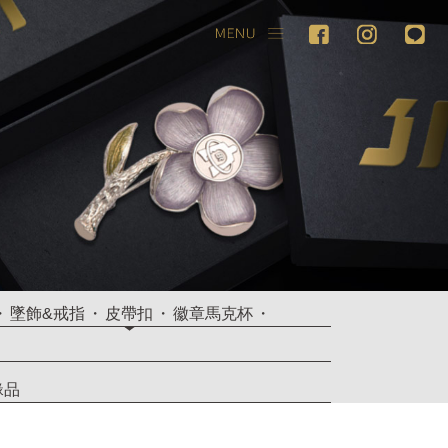
墜飾&戒指
皮帶扣
徽章馬克杯
緣品