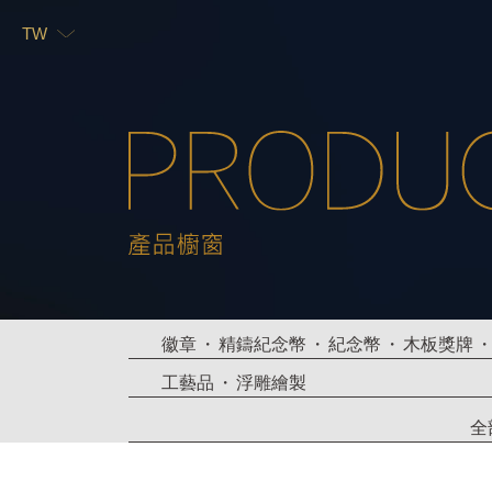
TW
TW
EN
徽章
精鑄紀念幣
紀念幣
木板獎牌
工藝品
浮雕繪製
全