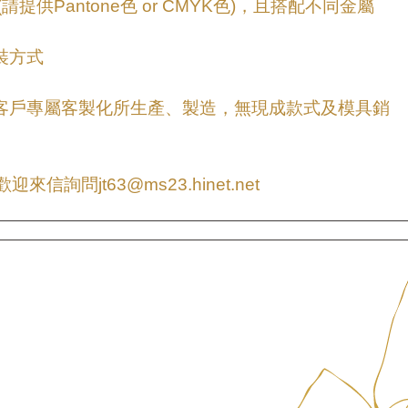
(請提供Pantone色 or CMYK色)，且搭配不同金屬
裝方式
為客戶專屬客製化所生產、製造，無現成款式及模具銷
信詢問jt63@ms23.hinet.net