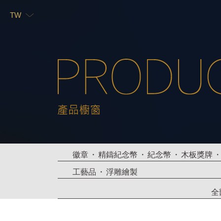
TW
TW
EN
徽章
精鑄紀念幣
紀念幣
木板獎牌
工藝品
浮雕繪製
全