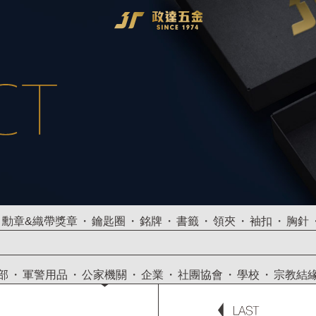
勳章&織帶獎章
鑰匙圈
銘牌
書籤
領夾
袖扣
胸針
部
軍警用品
公家機關
企業
社團協會
學校
宗教結