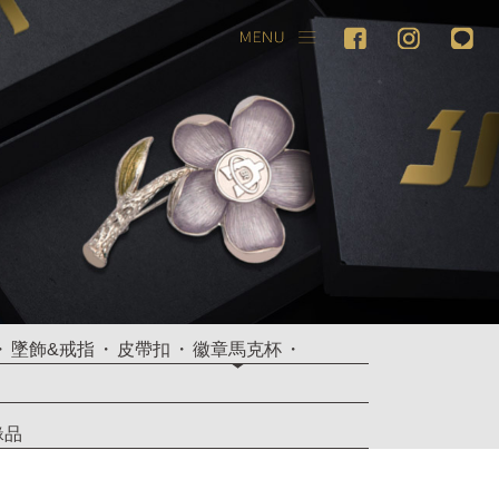
墜飾&戒指
皮帶扣
徽章馬克杯
緣品